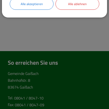
Alle akzeptieren
Alle ablehnen
So erreichen Sie uns
Gemeinde Gaißach
Bahnhofstr. 8
83674 Gaißach
Tel.
08041 / 8047-10
Fax:
08041 / 8047-09