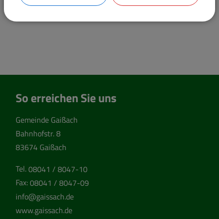
So erreichen Sie uns
Gemeinde Gaißach
Bahnhofstr. 8
83674 Gaißach
Tel.
08041 / 8047-10
Fax:
08041 / 8047-09
info@gaissach.de
www.gaissach.de