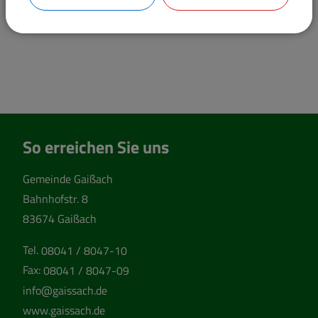
So erreichen Sie uns
Gemeinde Gaißach
Bahnhofstr. 8
83674 Gaißach
Tel.
08041 / 8047-10
Fax:
08041 / 8047-09
info@gaissach.de
www.gaissach.de