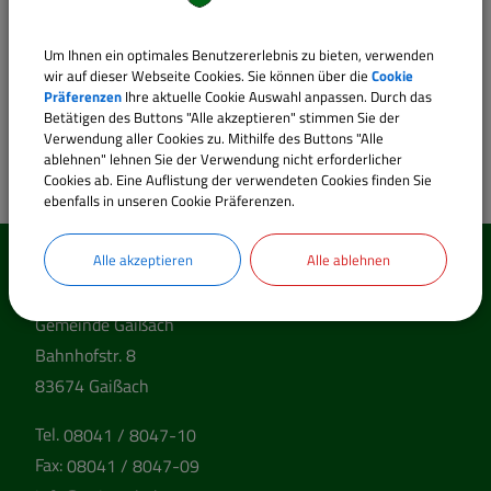
Mitglied
Um Ihnen ein optimales Benutzererlebnis zu bieten, verwenden
wir auf dieser Webseite Cookies. Sie können über die
Cookie
Präferenzen
Ihre aktuelle Cookie Auswahl anpassen. Durch das
Gemeinderat der Gemeinde Gaißach
Betätigen des Buttons "Alle akzeptieren" stimmen Sie der
Verwendung aller Cookies zu. Mithilfe des Buttons "Alle
ablehnen" lehnen Sie der Verwendung nicht erforderlicher
Cookies ab. Eine Auflistung der verwendeten Cookies finden Sie
ebenfalls in unseren Cookie Präferenzen.
Alle akzeptieren
Alle ablehnen
So erreichen Sie uns
Gemeinde Gaißach
Bahnhofstr. 8
83674 Gaißach
Tel.
08041 / 8047-10
Fax:
08041 / 8047-09