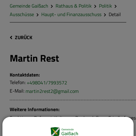
Gemeinde Gaißach
Rathaus & Politik
Politik
Ausschüsse
Haupt- und Finanzausschuss
Detail
ZURÜCK
Martin Rest
Kontaktdaten:
Telefon:
+498041/7993572
E-Mail:
martin2rest2@gmail.com
Weitere Informationen:
Funktion:
Referent. Kultur- u. Denkmalpflege, Friedhofswe