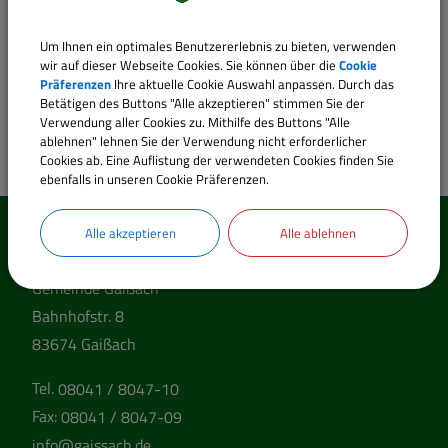
Mitglied
Um Ihnen ein optimales Benutzererlebnis zu bieten, verwenden
wir auf dieser Webseite Cookies. Sie können über die
Cookie
Präferenzen
Ihre aktuelle Cookie Auswahl anpassen. Durch das
Gemeinderat der Gemeinde Gaißach
Betätigen des Buttons "Alle akzeptieren" stimmen Sie der
Verwendung aller Cookies zu. Mithilfe des Buttons "Alle
ablehnen" lehnen Sie der Verwendung nicht erforderlicher
Cookies ab. Eine Auflistung der verwendeten Cookies finden Sie
ebenfalls in unseren Cookie Präferenzen.
Alle akzeptieren
Alle ablehnen
So erreichen Sie uns
Gemeinde Gaißach
Bahnhofstr. 8
83674 Gaißach
Tel.
08041 / 8047-10
Fax:
08041 / 8047-09
info@gaissach.de