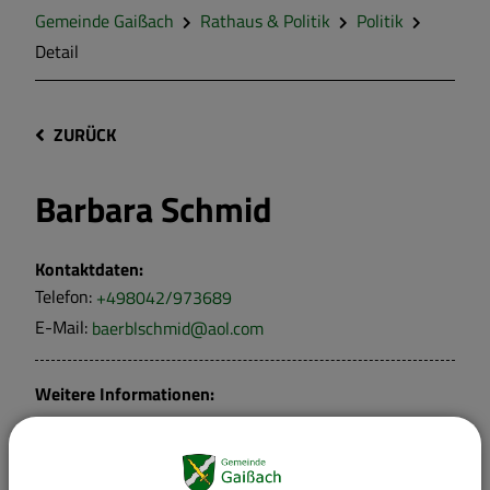
Gemeinde Gaißach
Rathaus & Politik
Politik
Detail
ZURÜCK
Barbara Schmid
Kontaktdaten:
Telefon:
+498042/973689
E-Mail:
baerblschmid@aol.com
Weitere Informationen:
Funktion:
Referentin für Jugend