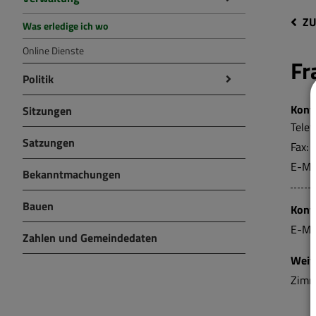
ZU
Was erledige ich wo
Online Dienste
Fr
Politik
Kont
Sitzungen
Telef
Satzungen
Fax:
E-Ma
Bekanntmachungen
Bauen
Kont
E-Mai
Zahlen und Gemeindedaten
Weit
Zimm