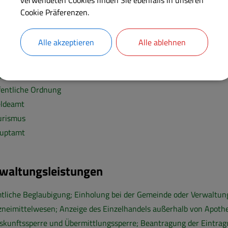
Cookie Präferenzen.
arbeiter
Alle akzeptieren
Alle ablehnen
werbe
andesamt
fentliche Ordnung
ldeamt
urismus
uptamt
waltungsleistungen
tliche Beglaubigung; Einholung bei der Gemeinde oder Verwaltu
zneimittelwesen; Anzeige des Einzelhandels außerhalb von Apoth
skunftssperre und Übermittlungssperre; Beantragung der Eintra