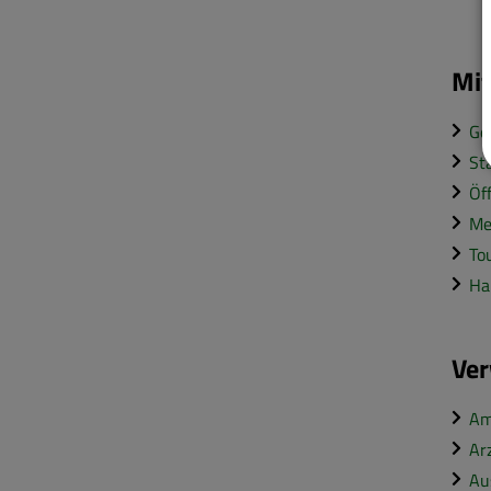
Mit
Ge
St
Öf
Me
To
Ha
Ver
Am
Ar
Au