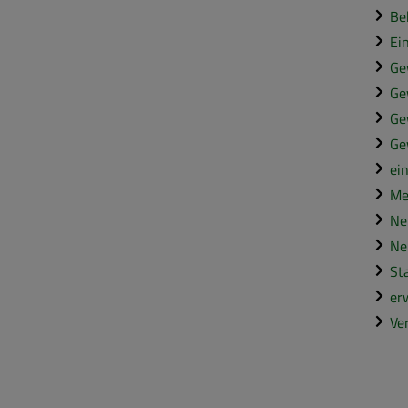
Be
Ei
Ge
Ge
Ge
Ge
ei
Me
Ne
Ne
St
er
Ve