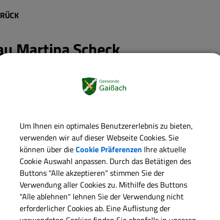
RÜCK
au
Martina Scheck
aktdaten:
on:
+49 8041 8047-10
+49 8041 8047-09
il:
info@gaissach.de
Um Ihnen ein optimales Benutzererlebnis zu bieten,
verwenden wir auf dieser Webseite Cookies. Sie
aktinformationen:
können über die
Cookie Präferenzen
Ihre aktuelle
l:
info@gaissach.de
Cookie Auswahl anpassen. Durch das Betätigen des
Buttons "Alle akzeptieren" stimmen Sie der
ere Informationen:
Verwendung aller Cookies zu. Mithilfe des Buttons
er:
2
"Alle ablehnen" lehnen Sie der Verwendung nicht
erforderlicher Cookies ab. Eine Auflistung der
verwendeten Cookies finden Sie ebenfalls in unseren