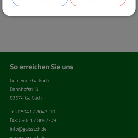
Hauptamt
Kämmerei und Kasse
So erreichen Sie uns
Gemeinde Gaißach
Bahnhofstr. 8
83674 Gaißach
Tel.
08041 / 8047-10
Fax:
08041 / 8047-09
info@gaissach.de
www.gaissach.de