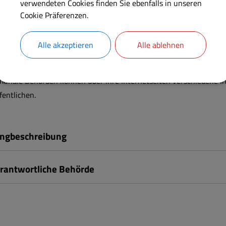
verwendeten Cookies finden Sie ebenfalls in unseren
Cookie Präferenzen.
RÜCK
ommunale Internetseiten;
Alle akzeptieren
Alle ablehnen
unale Behörden können über ihre Internetseiten verschiedene I
fentlichen.
ngbeschreibung
rantwortliche Behörde