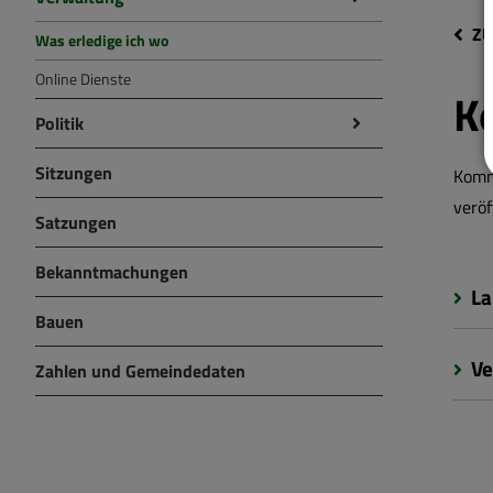
ZU
Was erledige ich wo
Online Dienste
K
Politik
Sitzungen
Komm
veröf
Satzungen
Bekanntmachungen
La
Bauen
Ve
Zahlen und Gemeindedaten