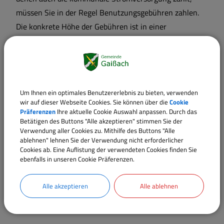
müssen Sie in der Regel Benutzungsgebühren zahlen.
Die konkrete Höhe der Gebühren ist in einer
gemeindlichen Gebührensatzung geregelt.
Langbeschreibung
Um Ihnen ein optimales Benutzererlebnis zu bieten, verwenden
wir auf dieser Webseite Cookies. Sie können über die
Cookie
Präferenzen
Ihre aktuelle Cookie Auswahl anpassen. Durch das
Verantwortliche Behörde
Betätigen des Buttons "Alle akzeptieren" stimmen Sie der
Verwendung aller Cookies zu. Mithilfe des Buttons "Alle
ablehnen" lehnen Sie der Verwendung nicht erforderlicher
Cookies ab. Eine Auflistung der verwendeten Cookies finden Sie
Sachgebiete
ebenfalls in unseren Cookie Präferenzen.
Kämmerei und Kasse
Alle akzeptieren
Alle ablehnen