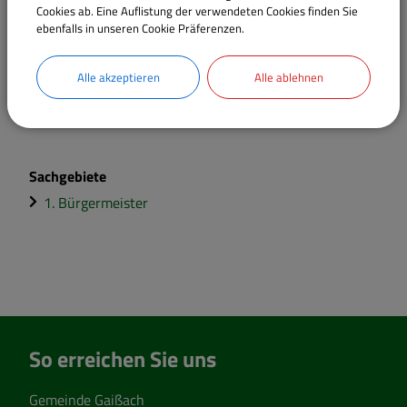
Cookies ab. Eine Auflistung der verwendeten Cookies finden Sie
ebenfalls in unseren Cookie Präferenzen.
Rechtsgrundlagen
Alle akzeptieren
Alle ablehnen
Verantwortliche Behörde
Sachgebiete
1. Bürgermeister
So erreichen Sie uns
Gemeinde Gaißach