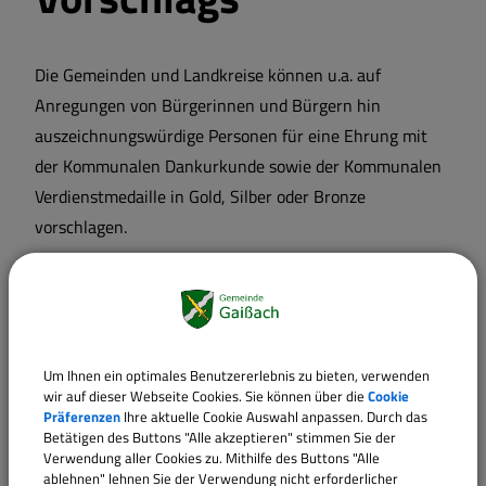
Die Gemeinden und Landkreise können u.a. auf
Anregungen von Bürgerinnen und Bürgern hin
auszeichnungswürdige Personen für eine Ehrung mit
der Kommunalen Dankurkunde sowie der Kommunalen
Verdienstmedaille in Gold, Silber oder Bronze
vorschlagen.
Langbeschreibung
Um Ihnen ein optimales Benutzererlebnis zu bieten, verwenden
Voraussetzungen
wir auf dieser Webseite Cookies. Sie können über die
Cookie
Präferenzen
Ihre aktuelle Cookie Auswahl anpassen. Durch das
Betätigen des Buttons "Alle akzeptieren" stimmen Sie der
Formulare
Verwendung aller Cookies zu. Mithilfe des Buttons "Alle
ablehnen" lehnen Sie der Verwendung nicht erforderlicher