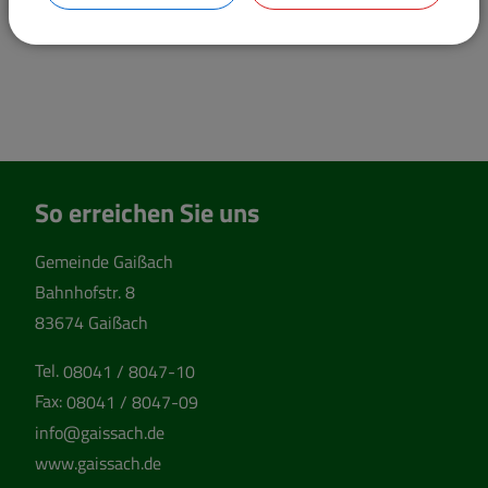
Kämmerei und Kasse
So erreichen Sie uns
Gemeinde Gaißach
Bahnhofstr. 8
83674 Gaißach
Tel.
08041 / 8047-10
Fax:
08041 / 8047-09
info@gaissach.de
www.gaissach.de